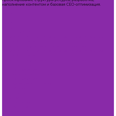
наполнение контентом и базовая СЕО-оптимизация.
ГОТОВЫЕ САЙТЫ
INTEC
Аспро
INTEC
Аспро
IP ТЕЛЕФОНИЯ
MANGO OFFICE – интеграция и настройка телефонии под
ключ в Воронеже
Zadarma - новые возможности IP-телефонии
MANGO OFFICE – интеграция и настройка телефонии под
ключ в Воронеже
Zadarma - новые возможности IP-телефонии
ПРОДВИЖЕНИЕ
SEO продвижение
Продвижение в соц. сетях
SEO продвижение
Продвижение в соц. сетях
БИТРИКС24
ПРОДУКТЫ
1С-Битрикс
Intec. Решения
Intec. Модули
Решения Аспро