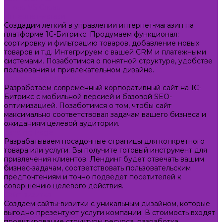
Слово VS Слово
Интернет-магазин
Создадим легкий в управлении интернет-магазин на
платформе 1С-Битрикс. Продумаем функционал:
сортировку и фильтрацию товаров, добавление новых
товаров и т.д. Интегрируем с вашей CRM и платежными
системами. Позаботимся о понятной структуре, удобстве
пользования и привлекательном дизайне.
Корпоративный сайт
Разработаем современный корпоративный сайт на 1С-
Битрикс с мобильной версией и базовой SEO-
оптимизацией. Позаботимся о том, чтобы сайт
максимально соответствовал задачам вашего бизнеса и
ожиданиям целевой аудитории.
Landing Page
Разрабатываем посадочные страницы для конкретного
товара или услуги. Вы получите готовый инструмент для
привлечения клиентов. Лендинг будет отвечать вашим
бизнес-задачам, соответствовать пользовательским
предпочтениям и точно подведет посетителей к
совершению целевого действия.
Сайт-визитка
Создаем сайты-визитки с уникальным дизайном, которые
выгодно презентуют услуги компании. В стоимость входят
проектирование структуры ресурса, разработка,